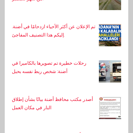
تم الإعلان عن أكثر الأحياء ازدحامًا في أضنة.
إليكم هذا التصنيف المفاجئ.
رحلات خطيرة تم تصويرها بالكاميرا في
أضنة: شخص ربط نفسه بحبل
أصدر مكتب محافظ أضنة بيانًا بشأن إطلاق
النار في مكان العمل