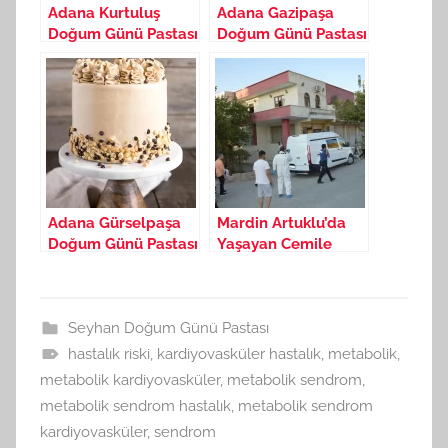
Adana Kurtuluş
Adana Gazipaşa
Doğum Günü Pastası
Doğum Günü Pastası
Yapan Yerler 19
Yapan Yerler 20
Ağustos 2025
Ağustos 2025
Adana Gürselpaşa
Mardin Artuklu’da
Doğum Günü Pastası
Yaşayan Cemile
Yapan Yerler 20
Arslanhan Evde Ölü
Ağustos 2025
Bulundu
Seyhan Doğum Günü Pastası
hastalık riski
,
kardiyovasküler hastalık
,
metabolik
,
metabolik kardiyovasküler
,
metabolik sendrom
,
metabolik sendrom hastalık
,
metabolik sendrom
kardiyovasküler
,
sendrom