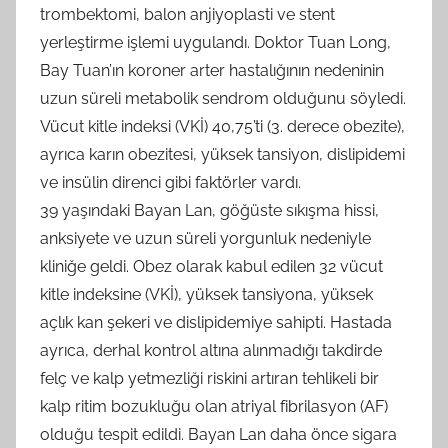
trombektomi, balon anjiyoplasti ve stent
yerleştirme işlemi uygulandı. Doktor Tuan Long,
Bay Tuan’ın koroner arter hastalığının nedeninin
uzun süreli metabolik sendrom olduğunu söyledi.
Vücut kitle indeksi (VKİ) 40,75’ti (3. derece obezite),
ayrıca karın obezitesi, yüksek tansiyon, dislipidemi
ve insülin direnci gibi faktörler vardı.
39 yaşındaki Bayan Lan, göğüste sıkışma hissi,
anksiyete ve uzun süreli yorgunluk nedeniyle
kliniğe geldi. Obez olarak kabul edilen 32 vücut
kitle indeksine (VKİ), yüksek tansiyona, yüksek
açlık kan şekeri ve dislipidemiye sahipti. Hastada
ayrıca, derhal kontrol altına alınmadığı takdirde
felç ve kalp yetmezliği riskini artıran tehlikeli bir
kalp ritim bozukluğu olan atriyal fibrilasyon (AF)
olduğu tespit edildi. Bayan Lan daha önce sigara