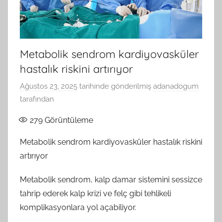
Yerler
Adana
Yaş
Metabolik sendrom kardiyovasküler
hastalık riskini artırıyor
Pasta
Ağustos 23, 2025
tarihinde gönderilmiş
adanadogum
Siparişi
tarafından
279
Görüntüleme
Metabolik sendrom kardiyovasküler hastalık riskini
artırıyor
Metabolik sendrom, kalp damar sistemini sessizce
tahrip ederek kalp krizi ve felç gibi tehlikeli
komplikasyonlara yol açabiliyor.