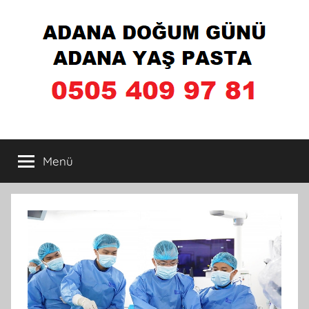
İçeriğe
atla
Adana
Menü
Doğum
Günü
Pastası
Yapan