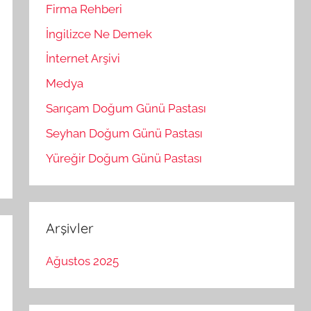
Firma Rehberi
İngilizce Ne Demek
İnternet Arşivi
Medya
Sarıçam Doğum Günü Pastası
Seyhan Doğum Günü Pastası
Yüreğir Doğum Günü Pastası
Arşivler
Ağustos 2025