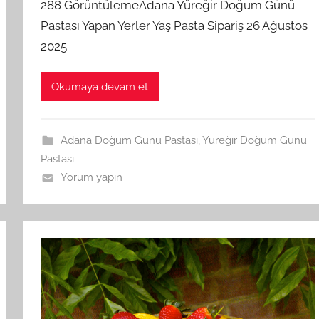
288 GörüntülemeAdana Yüreğir Doğum Günü
Pastası Yapan Yerler Yaş Pasta Sipariş 26 Ağustos
2025
Okumaya devam et
Adana Doğum Günü Pastası
,
Yüreğir Doğum Günü
Pastası
Yorum yapın