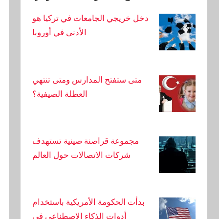
أصيب عامل بجروح خطيرة بعد سقوطه من
دخل خريجي الجامعات في تركيا هو
ارتفاع أثناء بناء شقة سكنية
الأدنى في أوروبا
لا يوجد أمطار في أضنة في الأسبوع الأول من
شهر سبتمبر.
متى ستفتح المدارس ومتى تنتهي
العطلة الصيفية؟
تم الإعلان عن أكثر الأحياء ازدحامًا في أضنة.
إليكم هذا التصنيف المفاجئ.
مجموعة قراصنة صينية تستهدف
رحلات خطيرة تم تصويرها بالكاميرا في أضنة:
شركات الاتصالات حول العالم
شخص ربط نفسه بحبل
أصدر مكتب محافظ أضنة بيانًا بشأن إطلاق النار
في مكان العمل
بدأت الحكومة الأمريكية باستخدام
أدوات الذكاء الاصطناعي في