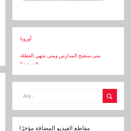
دخل خريجي الجامعات في تركيا هو الأدنى في
أوروبا
متى ستفتح المدارس ومتى تنتهي العطلة
الصيفية؟
مجموعة قراصنة صينية تستهدف شركات
الاتصالات حول العالم
Arama:
بدأت الحكومة الأمريكية باستخدام أدوات الذكاء
الاصطناعي في الشؤون العامة
Ara
تصوير معركة عمال البناء بالحجارة والعصي
مقاطع الفيديو المضافة مؤخرًا