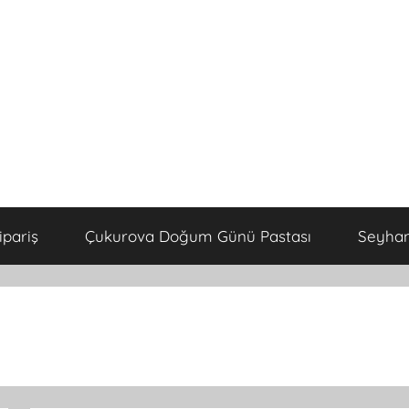
ipariş
Çukurova Doğum Günü Pastası
Seyhan