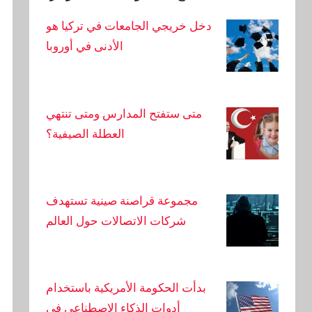
أصيب عامل بجروح خطيرة بعد سقوطه من
دخل خريجي الجامعات في تركيا هو
ارتفاع أثناء بناء شقة سكنية
الأدنى في أوروبا
لا يوجد أمطار في أضنة في الأسبوع الأول من
شهر سبتمبر.
متى ستفتح المدارس ومتى تنتهي
العطلة الصيفية؟
تم الإعلان عن أكثر الأحياء ازدحامًا في أضنة.
إليكم هذا التصنيف المفاجئ.
مجموعة قراصنة صينية تستهدف
رحلات خطيرة تم تصويرها بالكاميرا في أضنة:
شركات الاتصالات حول العالم
شخص ربط نفسه بحبل
أصدر مكتب محافظ أضنة بيانًا بشأن إطلاق النار
في مكان العمل
بدأت الحكومة الأمريكية باستخدام
أدوات الذكاء الاصطناعي في