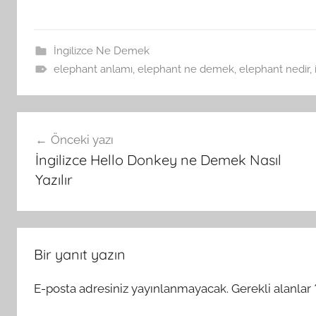
Nasıl Yazılır
İngilizce Ne Demek
elephant anlamı
,
elephant ne demek
,
elephant nedir
,
Yazı
Önceki yazı
gezinmesi
İngilizce Hello Donkey ne Demek Nasıl
Yazılır
Bir yanıt yazın
E-posta adresiniz yayınlanmayacak.
Gerekli alanlar