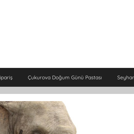
ipariş
Çukurova Doğum Günü Pastası
Seyhan