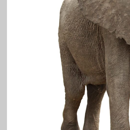
Yerler
Adana
Yaş
Pasta
Siparişi