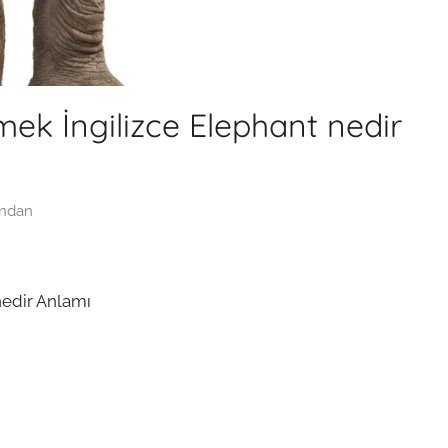
mek İngilizce Elephant nedir
ından
nedir Anlamı