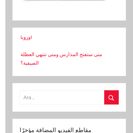
دخل خريجي الجامعات في تركيا هو الأدنى في
أوروبا
متى ستفتح المدارس ومتى تنتهي العطلة
الصيفية؟
مجموعة قراصنة صينية تستهدف شركات
الاتصالات حول العالم
Arama:
بدأت الحكومة الأمريكية باستخدام أدوات الذكاء
الاصطناعي في الشؤون العامة
Ara
تصوير معركة عمال البناء بالحجارة والعصي
مقاطع الفيديو المضافة مؤخرًا