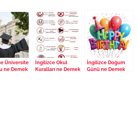
ce Üniversite
İngilizce Okul
İngilizce Doğum
u ne Demek
Kuralları ne Demek
Günü ne Demek
cesi nedir
Nasıl Yazılır
Nasıl Yazılır