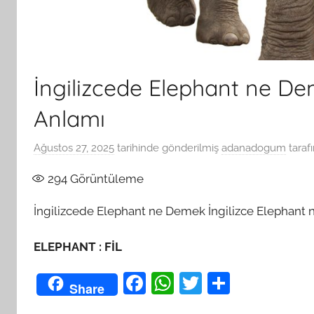
İngilizcede Elephant ne De
Anlamı
Ağustos 27, 2025
tarihinde gönderilmiş
adanadogum
taraf
294
Görüntüleme
İngilizcede Elephant ne Demek İngilizce Elephant 
ELEPHANT : FİL
F
W
T
S
Share
a
h
w
h