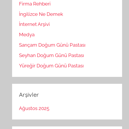
Firma Rehberi
İngilizce Ne Demek
İnternet Arşivi
Medya
Sarıçam Doğum Günü Pastası
Seyhan Doğum Günü Pastası
Yüreğir Doğum Günü Pastası
Arşivler
Ağustos 2025