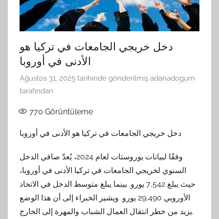
Yerler
Adana
دخل خريجي الجامعات في تركيا هو
Yaş
الأدنى في أوروبا
Pasta
Ağustos 31, 2025
tarihinde gönderilmiş
adanadogum
tarafından
Siparişi
770
Görüntüleme
دخل خريجي الجامعات في تركيا هو الأدنى في أوروبا
وفقًا لبيانات يوروستات لعام 2024، يُعدّ صافي الدخل
السنوي لخريجي الجامعات في تركيا الأدنى في أوروبا،
حيث يبلغ 7,542 يورو. بينما يبلغ متوسط ​​الدخل في الاتحاد
الأوروبي 29,490 يورو. ويشير الخبراء إلى أن هذا الوضع
يزيد من خطر انتقال العمال الشباب والمهرة إلى الخارج.