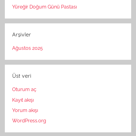
Yüreğir Doğum Günü Pastası
Arşivler
Ağustos 2025
Üst veri
Oturum aç
Kayıt akışı
Yorum akışı
WordPress.org