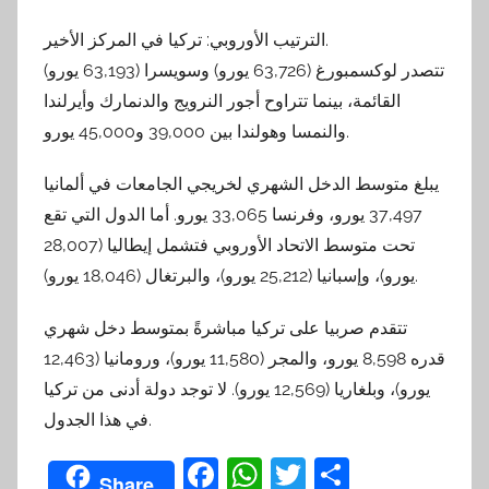
الترتيب الأوروبي: تركيا في المركز الأخير.
تتصدر لوكسمبورغ (63,726 يورو) وسويسرا (63,193 يورو)
القائمة، بينما تتراوح أجور النرويج والدنمارك وأيرلندا
والنمسا وهولندا بين 39,000 و45,000 يورو.
يبلغ متوسط ​​الدخل الشهري لخريجي الجامعات في ألمانيا
37,497 يورو، وفرنسا 33,065 يورو. أما الدول التي تقع
تحت متوسط ​​الاتحاد الأوروبي فتشمل إيطاليا (28,007
يورو)، وإسبانيا (25,212 يورو)، والبرتغال (18,046 يورو).
تتقدم صربيا على تركيا مباشرةً بمتوسط ​​دخل شهري
قدره 8,598 يورو، والمجر (11,580 يورو)، ورومانيا (12,463
يورو)، وبلغاريا (12,569 يورو). لا توجد دولة أدنى من تركيا
في هذا الجدول.
F
W
T
S
Share