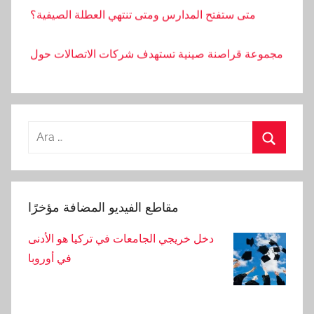
متى ستفتح المدارس ومتى تنتهي العطلة الصيفية؟
مجموعة قراصنة صينية تستهدف شركات الاتصالات حول
العالم
بدأت الحكومة الأمريكية باستخدام أدوات الذكاء
الاصطناعي في الشؤون العامة
Arama:
Ara
تصوير معركة عمال البناء بالحجارة والعصي
أصيب عامل بجروح خطيرة بعد سقوطه من ارتفاع أثناء
مقاطع الفيديو المضافة مؤخرًا
بناء شقة سكنية
دخل خريجي الجامعات في تركيا هو الأدنى
في أوروبا
لا يوجد أمطار في أضنة في الأسبوع الأول من شهر
سبتمبر.