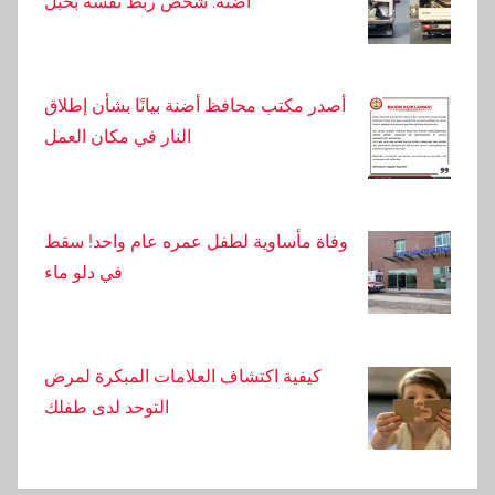
أضنة: شخص ربط نفسه بحبل
أصدر مكتب محافظ أضنة بيانًا بشأن إطلاق
النار في مكان العمل
وفاة مأساوية لطفل عمره عام واحد! سقط
في دلو ماء
كيفية اكتشاف العلامات المبكرة لمرض
التوحد لدى طفلك