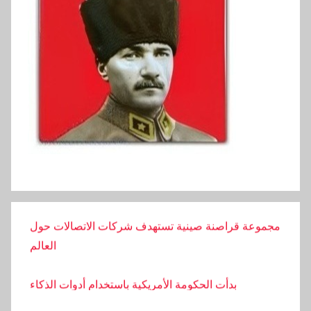
دخل خريجي الجامعات في تركيا هو الأدنى في أوروبا
متى ستفتح المدارس ومتى تنتهي العطلة الصيفية؟
مجموعة قراصنة صينية تستهدف شركات الاتصالات حول
العالم
بدأت الحكومة الأمريكية باستخدام أدوات الذكاء
الاصطناعي في الشؤون العامة