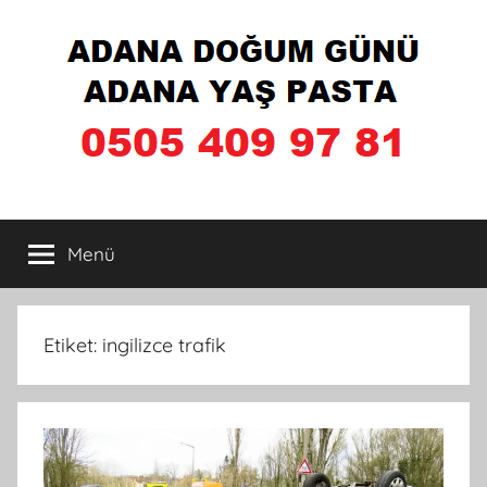
İçeriğe
atla
Adana
Menü
Doğum
Günü
Etiket:
ingilizce trafik
Pastası
Yapan