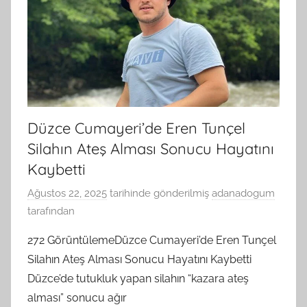
Yerler
Adana
Yaş
Pasta
Düzce Cumayeri’de Eren Tunçel
Siparişi
Silahın Ateş Alması Sonucu Hayatını
Kaybetti
Ağustos 22, 2025
tarihinde gönderilmiş
adanadogum
tarafından
272 GörüntülemeDüzce Cumayeri’de Eren Tunçel
Silahın Ateş Alması Sonucu Hayatını Kaybetti
Düzce’de tutukluk yapan silahın “kazara ateş
alması” sonucu ağır