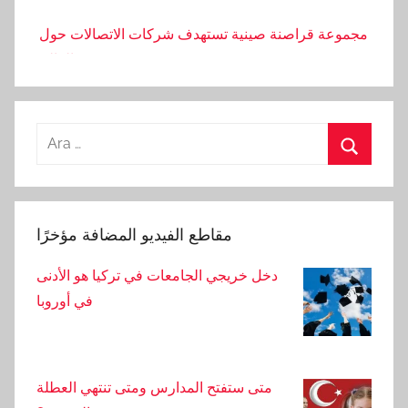
مجموعة قراصنة صينية تستهدف شركات الاتصالات حول
العالم
بدأت الحكومة الأمريكية باستخدام أدوات الذكاء
الاصطناعي في الشؤون العامة
Arama:
Ara
تصوير معركة عمال البناء بالحجارة والعصي
أصيب عامل بجروح خطيرة بعد سقوطه من ارتفاع أثناء
مقاطع الفيديو المضافة مؤخرًا
بناء شقة سكنية
دخل خريجي الجامعات في تركيا هو الأدنى
في أوروبا
لا يوجد أمطار في أضنة في الأسبوع الأول من شهر
سبتمبر.
تم الإعلان عن أكثر الأحياء ازدحامًا في أضنة. إليكم هذا
متى ستفتح المدارس ومتى تنتهي العطلة
التصنيف المفاجئ.