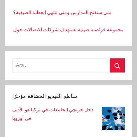
متى ستفتح المدارس ومتى تنتهي العطلة الصيفية؟
مجموعة قراصنة صينية تستهدف شركات الاتصالات حول
العالم
بدأت الحكومة الأمريكية باستخدام أدوات الذكاء
الاصطناعي في الشؤون العامة
Arama:
تصوير معركة عمال البناء بالحجارة والعصي
Ara
أصيب عامل بجروح خطيرة بعد سقوطه من ارتفاع أثناء
مقاطع الفيديو المضافة مؤخرًا
بناء شقة سكنية
دخل خريجي الجامعات في تركيا هو الأدنى
في أوروبا
لا يوجد أمطار في أضنة في الأسبوع الأول من شهر
سبتمبر.