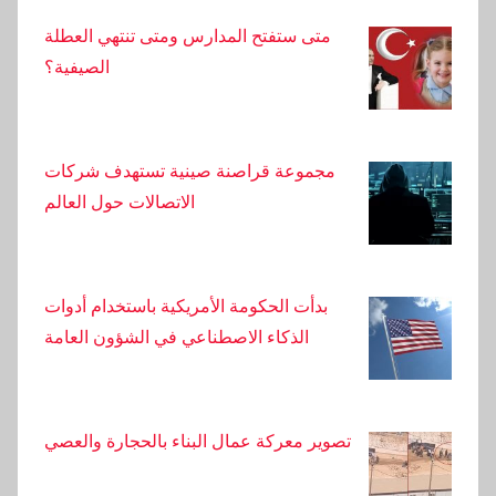
تم الإعلان عن أكثر الأحياء ازدحامًا في أضنة. إليكم هذا
متى ستفتح المدارس ومتى تنتهي العطلة
التصنيف المفاجئ.
الصيفية؟
رحلات خطيرة تم تصويرها بالكاميرا في أضنة: شخص
ربط نفسه بحبل
مجموعة قراصنة صينية تستهدف شركات
الاتصالات حول العالم
أصدر مكتب محافظ أضنة بيانًا بشأن إطلاق النار في
مكان العمل
بدأت الحكومة الأمريكية باستخدام أدوات
الذكاء الاصطناعي في الشؤون العامة
تصوير معركة عمال البناء بالحجارة والعصي