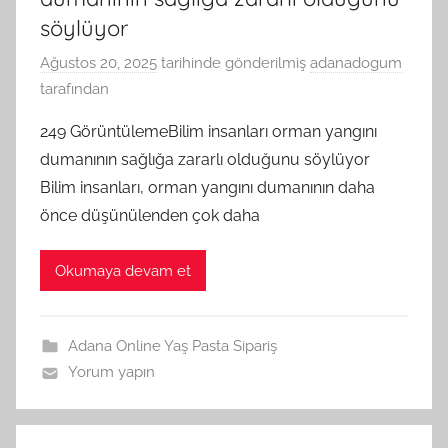
söylüyor
Ağustos 20, 2025
tarihinde gönderilmiş
adanadogum
tarafından
249 GörüntülemeBilim insanları orman yangını
dumanının sağlığa zararlı olduğunu söylüyor
Bilim insanları, orman yangını dumanının daha
önce düşünülenden çok daha
Okumaya devam et
Adana Online Yaş Pasta Sipariş
Yorum yapın