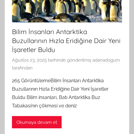
Bilim İnsanları Antarktika
Buzullarının Hızla Eridiğine Dair Yeni
İşaretler Buldu
Ağustos 23, 2025
tarihinde gönderilmiş
adanadogum
tarafından
265 GörüntülemeBilim İnsanları Antarktika
Buzullarının Hızla Eridiğine Dair Yeni İşaretler
Buldu Bilim insanları, Batı Antarktika Buz
Tabakası’nın çökmesi ve deniz
Okumaya devam et