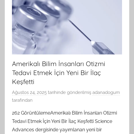
Yerler
Adana
Yaş
Pasta
Siparişi
Amerikalı Bilim İnsanları Otizmi
Tedavi Etmek İçin Yeni Bir İlaç
Keşfetti
Ağustos 24, 2025
tarihinde gönderilmiş
adanadogum
tarafından
262 GörüntülemeAmerikalı Bilim İnsanları Otizmi
Tedavi Etmek İçin Yeni Bir İlaç Keşfetti Science
Advances dergisinde yayımlanan yeni bir